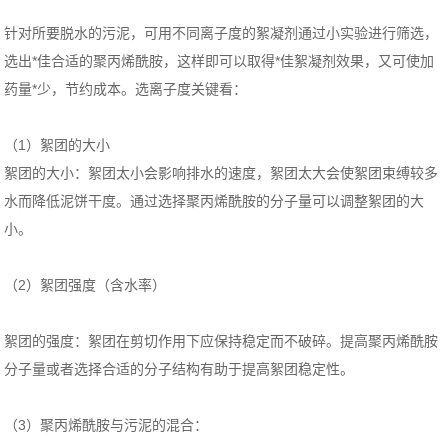
针对所要脱水的污泥，可用不同离子度的絮凝剂通过小实验进行筛选，
选出*佳合适的聚丙烯酰胺，这样即可以取得*佳絮凝剂效果，又可使加
药量*少，节约成本。选离子度关键看：
（1）絮团的大小
絮团的大小：絮团太小会影响排水的速度，絮团太大会使絮团束缚较多
水而降低泥饼干度。通过选择聚丙烯酰胺的分子量可以调整絮团的大
小。
（2）絮团强度（含水率）
絮团的强度：絮团在剪切作用下应保持稳定而不破碎。提高聚丙烯酰胺
分子量或者选择合适的分子结构有助于提高絮团稳定性。
（3）聚丙烯酰胺与污泥的混合：