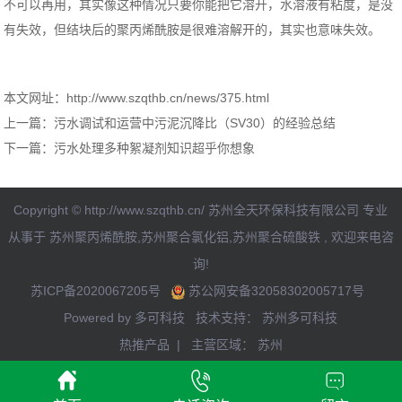
不可以再用，其实像这种情况只要你能把它溶开，水溶液有粘度，是没
有失效，但结块后的聚丙烯酰胺是很难溶解开的，其实也意味失效。
本文网址：http://www.szqthb.cn/news/375.html
上一篇：
污水调试和运营中污泥沉降比（SV30）的经验总结
下一篇：
污水处理多种絮凝剂知识超乎你想象
Copyright © http://www.szqthb.cn/ 苏州全天环保科技有限公司 专业
从事于
苏州聚丙烯酰胺
,
苏州聚合氯化铝
,
苏州聚合硫酸铁
, 欢迎来电咨
询!
苏ICP备2020067205号
苏公网安备32058302005717号
Powered by
多可科技
技术支持：
苏州多可科技
热推产品 | 主营区域：
苏州