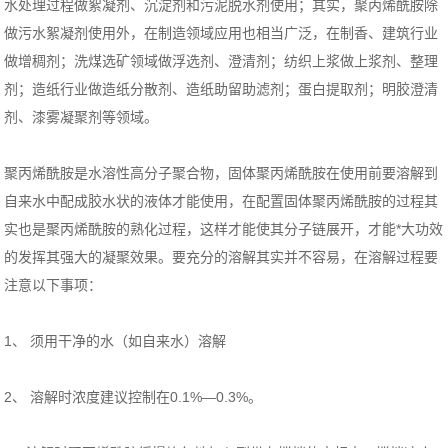
水处理过程做絮凝剂、沉淀剂和污泥脱水剂使用；其实，聚丙烯酰胺除
做污水絮凝剂使用外，在制造领域应用也相当广泛，在制香、建筑行业
做增稠剂；洗煤选矿领域做浮选剂、澄清剂；纺织上浆做上浆剂、整理
剂；造纸行业做造纸分散剂、造纸助留助滤剂；蛋白提取剂；明胶澄清
剂、漆雾凝聚剂等领域。
聚丙烯酰胺是水溶性高分子聚合物，固体聚丙烯酰胺在使用前要溶解到
自来水中配成胶水状的液体才能使用，在配置固体聚丙烯酰胺的过程其
实也是聚丙烯酰胺的熟化过程，这样才能使其分子链展开，才能*大功效
的发挥其强大的凝聚效果。要充分的溶解其实并不容易，在溶解过程要
注意以下事项：
1、 须用干净的水（如自来水）溶解
2、 溶解时浓度建议控制在0.1%—0.3%。