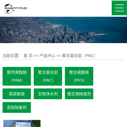
当前位置：
首 页
>>
产品中心
>>
聚合氯化铝（PAC）
聚丙烯酰胺
聚合氯化铝
聚合硫酸铁
（PAM）
（PAC）
（PFS）
高效碳源
生物净水剂
微生物除臭剂
高效除氟剂