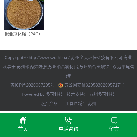
聚合氯化铝（PAC）
Copyright © http://www.szqthb.cn/ 苏州全天环保科技有限公司 专业
从事于
苏州聚丙烯酰胺
,
苏州聚合氯化铝
,
苏州聚合硫酸铁
, 欢迎来电咨
询!
苏ICP备2020067205号
苏公网安备32058302005717号
Powered by
多可科技
技术支持：
苏州多可科技
热推产品 | 主营区域：
苏州
首页
电话咨询
留言